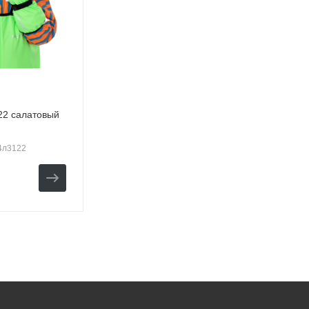
22 салатовый
14л3122