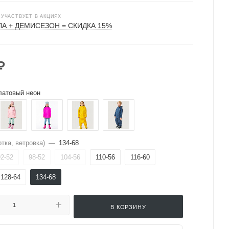
 УЧАСТВУЕТ В АКЦИЯХ
А + ДЕМИСЕЗОН = СКИДКА 15%
₽
латовый неон
тка, ветровка)
—
134-68
92-52
98-52
104-56
110-56
116-60
128-64
134-68
В КОРЗИНУ