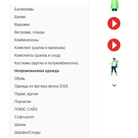
Балаклавы
Брюки
Варежки
Ветровки, плащи
Комбинезоны
Комплект (шапка и манишка)
Комплекты (шапка и снуд)
Костюмы (куртка и полукомбинезон)
Непромокаемая одежда
Обувь
Одежда из футера весна 2026
Парки, куртки
Перчатки
ПЛЮС САЙЗ
Софтшелл
Шапки
Шарфы/Снуды