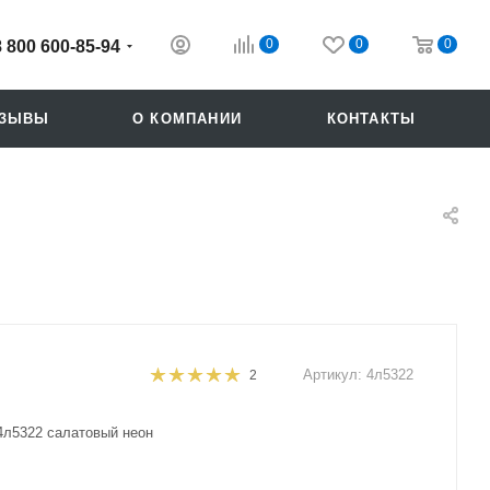
0
0
0
8 800 600-85-94
ТЗЫВЫ
О КОМПАНИИ
КОНТАКТЫ
Артикул:
4л5322
2
Похожие
л5322 салатовый неон