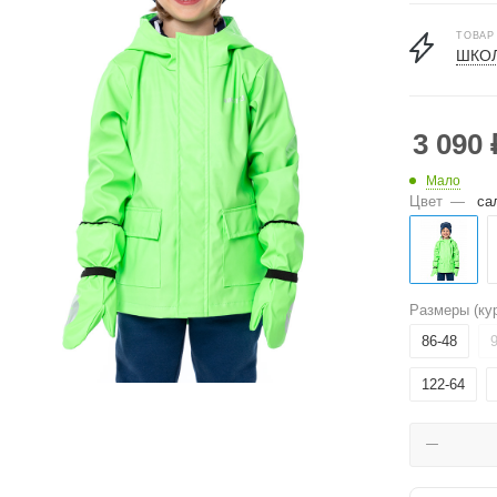
ТОВАР
ШКОЛ
3 090
Мало
Цвет
—
са
Размеры (кур
86-48
122-64