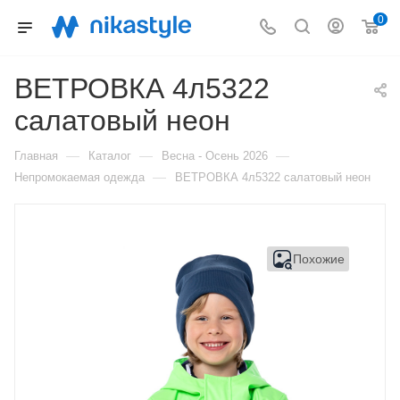
0
ВЕТРОВКА 4л5322
салатовый неон
—
—
—
Главная
Каталог
Весна - Осень 2026
—
Непромокаемая одежда
ВЕТРОВКА 4л5322 салатовый неон
Похожие