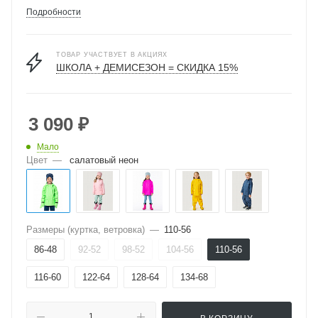
Подробности
ТОВАР УЧАСТВУЕТ В АКЦИЯХ
ШКОЛА + ДЕМИСЕЗОН = СКИДКА 15%
3 090
₽
Мало
Цвет
—
салатовый неон
Размеры (куртка, ветровка)
—
110-56
86-48
92-52
98-52
104-56
110-56
116-60
122-64
128-64
134-68