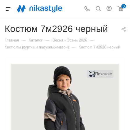
0
Костюм 7м2926 черный
—
—
—
Главная
Каталог
Весна - Осень 2026
—
Костюмы (куртка и полукомбинезон)
Костюм 7м2926 черный
Похожие