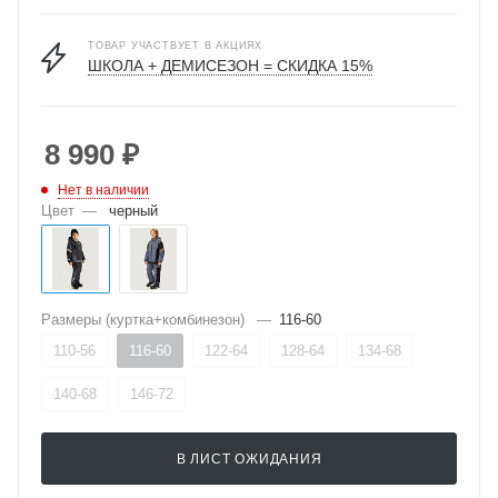
ТОВАР УЧАСТВУЕТ В АКЦИЯХ
ШКОЛА + ДЕМИСЕЗОН = СКИДКА 15%
8 990
₽
Нет в наличии
Цвет
—
черный
Размеры (куртка+комбинезон)
—
116-60
110-56
116-60
122-64
128-64
134-68
140-68
146-72
В ЛИСТ ОЖИДАНИЯ