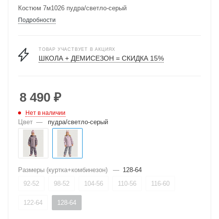
Костюм 7м1026 пудра/светло-серый
Подробности
ТОВАР УЧАСТВУЕТ В АКЦИЯХ
ШКОЛА + ДЕМИСЕЗОН = СКИДКА 15%
8 490
₽
Нет в наличии
Цвет
—
пудра/светло-серый
Размеры (куртка+комбинезон)
—
128-64
92-52
98-52
104-56
110-56
116-60
122-64
128-64