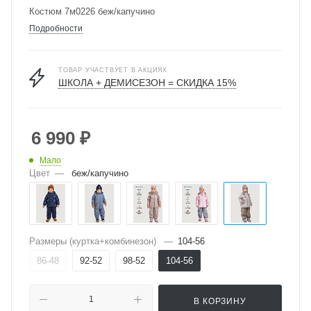
Костюм 7м0226 беж/капучино
Подробности
ТОВАР УЧАСТВУЕТ В АКЦИЯХ
ШКОЛА + ДЕМИСЕЗОН = СКИДКА 15%
6 990
₽
Мало
Цвет
—
беж/капучино
Размеры (куртка+комбинезон)
—
104-56
86-48
92-52
98-52
104-56
В КОРЗИНУ