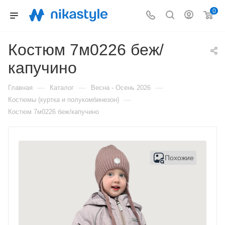
0
Костюм 7м0226 беж/
капучино
—
—
—
Главная
Каталог
Весна - Осень 2026
—
Костюмы (куртка и полукомбинезон)
Костюм 7м0226 беж/капучино
Похожие