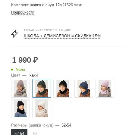
Комплект шапка и снуд 12м21526 хаки
Подробности
ТОВАР УЧАСТВУЕТ В АКЦИЯХ
ШКОЛА + ДЕМИСЕЗОН = СКИДКА 15%
1 990
₽
Мало
Цвет
—
хаки
Размеры (шапка+снуд)
—
52-54
52-54
54