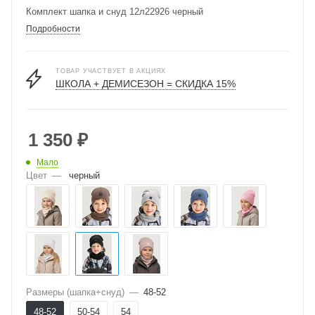
Комплект шапка и снуд 12л22926 черный
Подробности
ТОВАР УЧАСТВУЕТ В АКЦИЯХ
ШКОЛА + ДЕМИСЕЗОН = СКИДКА 15%
1 350
₽
Мало
Цвет
—
черный
Размеры (шапка+снуд)
—
48-52
48-52
50-54
54