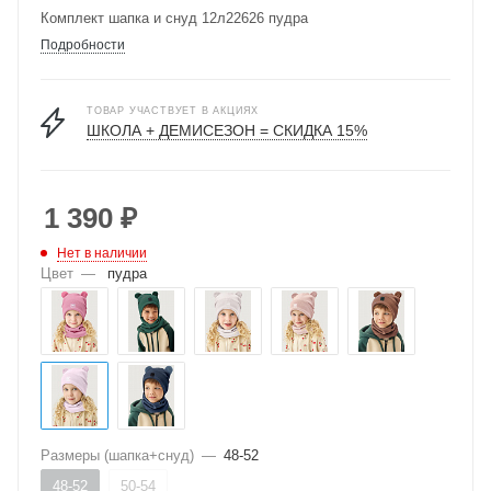
Комплект шапка и снуд 12л22626 пудра
Подробности
ТОВАР УЧАСТВУЕТ В АКЦИЯХ
ШКОЛА + ДЕМИСЕЗОН = СКИДКА 15%
1 390
₽
Нет в наличии
Цвет
—
пудра
Размеры (шапка+снуд)
—
48-52
48-52
50-54