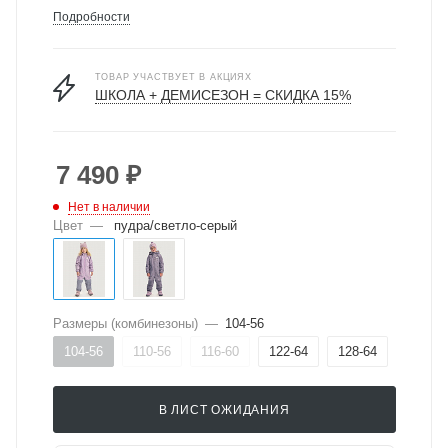
Подробности
ТОВАР УЧАСТВУЕТ В АКЦИЯХ
ШКОЛА + ДЕМИСЕЗОН = СКИДКА 15%
7 490
₽
Нет в наличии
Цвет
—
пудра/светло-серый
Размеры (комбинезоны)
—
104-56
104-56
110-56
116-60
122-64
128-64
В ЛИСТ ОЖИДАНИЯ